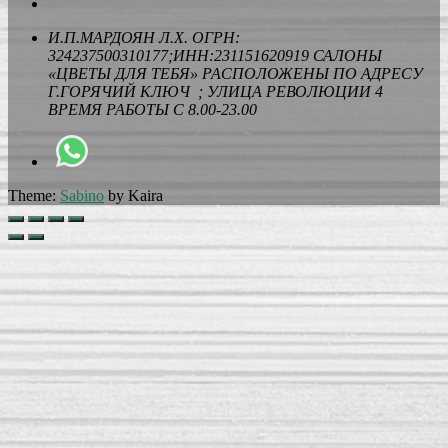
И.П.МАРДОЯН Л.Х. ОГРН:
324237500310177;ИНН:231151620919 САЛОНЫ
«ЦВЕТЫ ДЛЯ ТЕБЯ» РАСПОЛОЖЕНЫ ПО АДРЕСУ
Г.ГОРЯЧИЙ КЛЮЧ ; УЛИЦА РЕВОЛЮЦИИ 4
ВРЕМЯ РАБОТЫ С 8.00-23.00
Theme:
Sabino
by Kaira