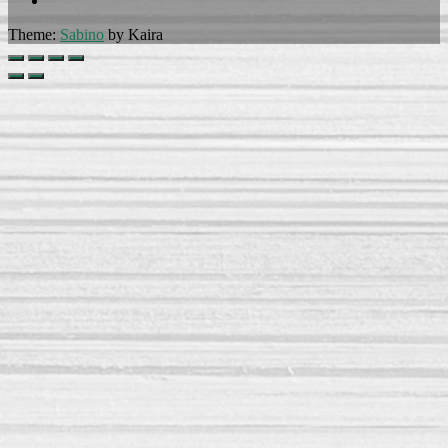
Theme:
Sabino
by Kaira