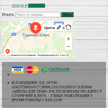
3850,00
₽
В корзину
Искать:
Поиск
И.П.МАРДОЯН Л.Х. ОГРН:
324237500310177;ИНН:231151620919 САЛОНЫ
«ЦВЕТЫ ДЛЯ ТЕБЯ» РАСПОЛОЖЕНЫ ПО АДРЕСУ
Г.ГОРЯЧИЙ КЛЮЧ ; УЛИЦА РЕВОЛЮЦИИ 4
ВРЕМЯ РАБОТЫ С 8.00-23.00