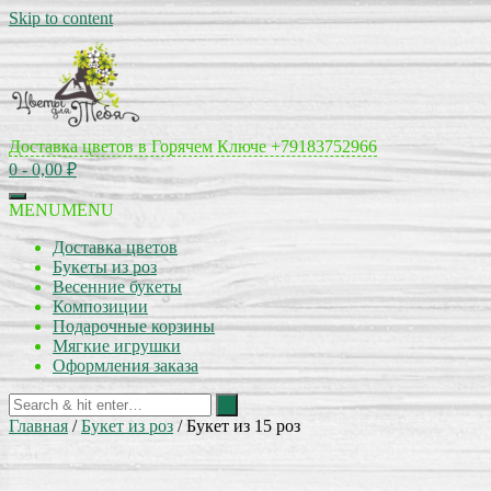
Skip to content
Доставка цветов в Горячем Ключе
+79183752966
0
- 0,00 ₽
MENU
MENU
Доставка цветов
Букеты из роз
Весенние букеты
Композиции
Подарочные корзины
Мягкие игрушки
Оформления заказа
Главная
/
Букет из роз
/ Букет из 15 роз