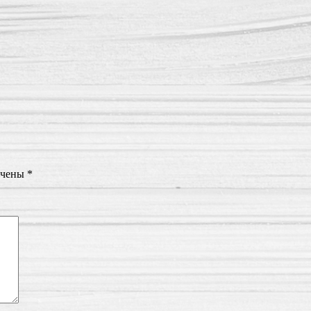
ечены
*