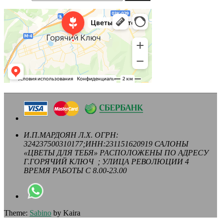
И.П.МАРДОЯН Л.Х. ОГРН:
324237500310177;ИНН:231151620919 САЛОНЫ
«ЦВЕТЫ ДЛЯ ТЕБЯ» РАСПОЛОЖЕНЫ ПО АДРЕСУ
Г.ГОРЯЧИЙ КЛЮЧ ; УЛИЦА РЕВОЛЮЦИИ 4
ВРЕМЯ РАБОТЫ С 8.00-23.00
Theme:
Sabino
by Kaira