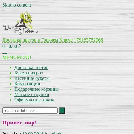
Skip to content
Доставка цветов в Горячем Ключе
+79183752966
0
- 0,00 ₽
MENU
MENU
Доставка цветов
Букеты из роз
Весенние букеты
Композиции
Подарочные корзины
Мягкие игрушки
Оформления заказа
Привет, мир!
Posted on
10.09.2016
by
admin